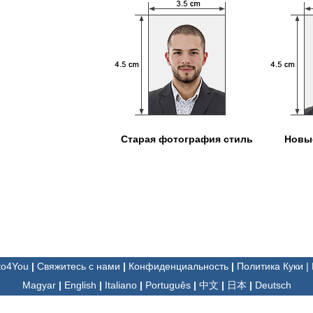
Старая фотография стиль
Новые
oto4You
|
Свяжитесь с нами
|
Конфиденциальность
|
Политика Куки
|
Magyar
|
English
|
Italiano
|
Português
|
中文
|
日本
|
Deutsch