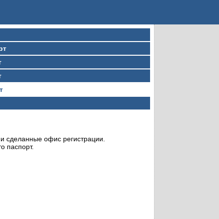
рт
т
т
т
и сделанные офис регистрации.
о паспорт.